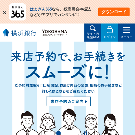
はまぎん365
なら、残高照会や振込
閉
ダウンロード
などがアプリでカンタンに！
じ
る
サイト内
ログイン
メニュー
店舗ATM
1
2
3
4
停