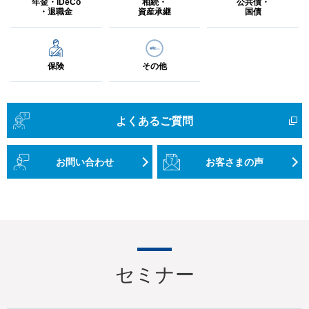
年金・iDeCo
相続・
公共債・
・退職金
資産承継
国債
【重要】クラウドサービスやご利用のパソコン等にパスワ
ード等の認証情報を保存しないでください
保険
その他
【重要】スマートフォン向けアプリをダウンロードされる
場合のご注意事項
新しい
よくあるご質問
横浜銀行から送信するメールのセキュリティ強化について
お問い合わせ
お客さまの声
法人間の外国送金の資金をだまし取る詐欺にご注意くださ
い
横浜銀行から送信するメールへの「BIMI」導入によるブラ
ンドアイコン表示について
セミナー
外国籍のお客さまの在留期間更新の確認に関するご協力の