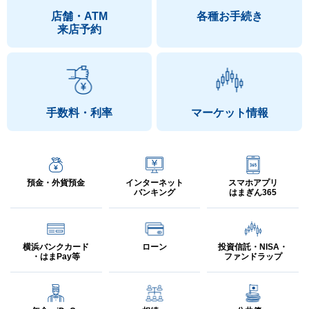
店舗・ATM
各種お手続き
来店予約
クレジットカード情報を狙ったフィッシング詐欺にご注意
ください
オンラインカジノによる賭博は犯罪です。
手数料・利率
マーケット情報
【重要】インターネットバンキングを狙った詐欺への対策
について
預金・外貨預金
インターネット
スマホアプリ
バンキング
はまぎん365
【70歳以上のお客さまへ】カードによるお引き出しの一部
制限について（374KB）
横浜バンクカード
ローン
投資信託・NISA・
・はまPay等
ファンドラップ
横浜銀行の職員等を名乗りキャッシュカードを騙し取る犯
罪にご注意ください