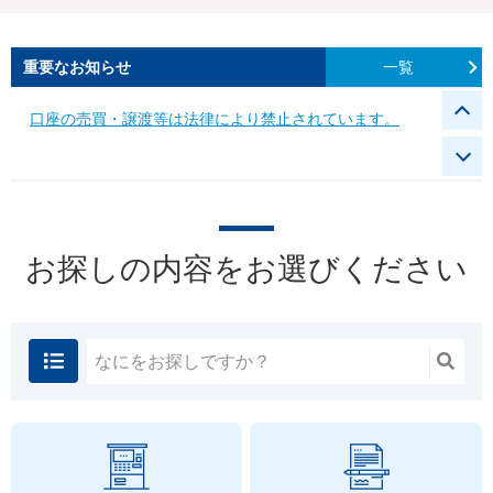
外国籍のお客さまの在留期間更新の確認に関するご協力の
お願い
一覧
重要なお知らせ
口座の売買・譲渡等は法律により禁止されています。
よくある詐欺の手口
お探しの内容を
お選びください
横浜銀行を騙った偽SMS・メールにご注意ください
振込依頼人名変更による暗号資産交換業者・資金移動業者
等へのお振込みの制限について
在留外国人を狙った金融犯罪