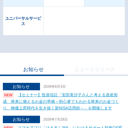
【重要】クラウドサービスやご利用のパソコン等にパスワ
ード等の認証情報を保存しないでください
ユニバーサルサービ
【重要】スマートフォン向けアプリをダウンロードされる
ス
場合のご注意事項
横浜銀行から送信するメールのセキュリティ強化について
お知らせ
ニュースリリース
法人間の外国送金の資金をだまし取る詐欺にご注意くださ
い
お知らせ
2026年8月3日
横浜銀行から送信するメールへの「BIMI」導入によるブラ
【セミナー】投資信託「安田美沙子さんと考える資産形
NEW
ンドアイコン表示について
成 将来に備えるお金の準備～初心者でもわかる将来のお金づく
り、物価上昇時代を生き抜く新NISA活用術～」を開催します
お知らせ
2026年7月28日
スマホアプリ「はまぎん365」におけるサポート対象OS変