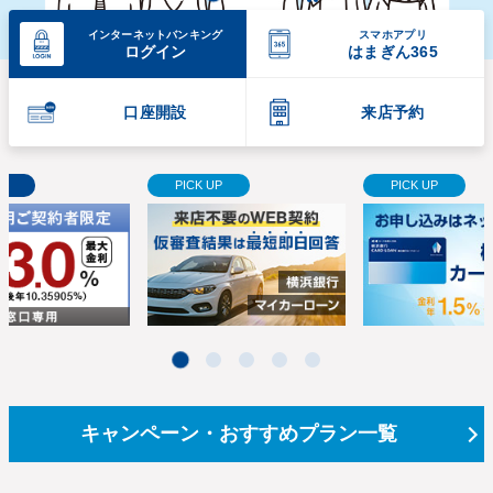
止
インターネット
バンキング
スマホアプリ
ログイン
はまぎん365
口座開設
来店予約
託
PICK UP
PICK UP
1
2
3
4
5
横浜銀行から送信するメールへの「BIMI」導入によるブラ
キャンペーン・おすすめプラン一覧
ンドアイコン表示について