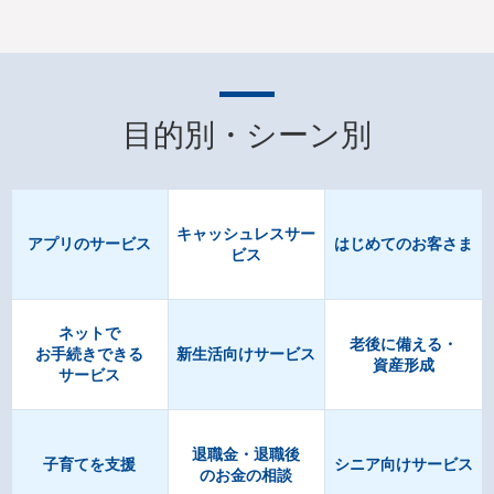
クレジットカード情報を狙ったフィッシング詐欺にご注意
ください
目的別・シーン別
オンラインカジノによる賭博は犯罪です。
【重要】インターネットバンキングを狙った詐欺への対策
キャッシュレスサー
アプリの
サービス
はじめての
お客さま
について
ビス
【70歳以上のお客さまへ】カードによるお引き出しの一部
ネットで
制限について（374KB）
老後に備える・
お手続きできる
新生活向け
サービス
資産形成
サービス
横浜銀行の職員等を名乗りキャッシュカードを騙し取る犯
罪にご注意ください
退職金・退職後
子育てを支援
シニア向け
サービス
のお金の相談