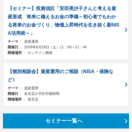
お願い
【セミナー】投資信託「安田美沙子さんと考える資
産形成 将来に備えるお金の準備～初心者でもわか
口座の売買・譲渡等は法律により禁止されています。
る将来のお金づくり、物価上昇時代を生き抜く新NIS
A活用術～」
テーマ
資産運用
よくある詐欺の手口
開催日
2026年8月29日（土）11：00～11：40
開催場所
オンライン開催
横浜銀行を騙った偽SMS・メールにご注意ください
【個別相談会】資産運用のご相談（NISA・保険な
ど）
テーマ
資産運用
開催日
各支店の予約可能時間
振込依頼人名変更による暗号資産交換業者・資金移動業者
開催場所
各支店
等へのお振込みの制限について
在留外国人を狙った金融犯罪
セミナー一覧へ