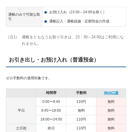
お預け入れ（23:30～24:00を除く）
通帳のみで可能な取
引
通帳記入・通帳繰越・定期預金の作成
（注1）
通帳をともなうお取り引きは、23：30～24:00はご利用にな
れません。
お引き出し・お預け入れ（普通預金）
ゼロ手数料の適用対象です。
時間帯
手数料
Web口座
0:00〜8:45
110円
無料
平日
8:45〜18:00
無料
無料
18:00〜24:00
110円
無料
土日祝
終日
110円
無料