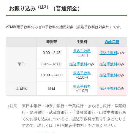
（注3）
お振り込み
（普通預金）
ATM利用手数料のみゼロ手数料の適用対象（振込手数料は対象外）です。
時間帯
手数料
Web口座
振込手数料
0:00～8:45
振込手数料
のみ
+110円
平日
8:45～18:00
振込手数料
のみ
振込手数料
のみ
振込手数料
18:00～24:00
振込手数料
のみ
+110円
振込手数料
土日祝
終日
振込手数料
のみ
+110円
（注3）
東日本銀行・神奈川銀行・千葉銀行・きらぼし銀行・常陽銀
行・筑波銀行・武蔵野銀行・千葉興業銀行・山梨中央銀行あ
てのお振り込みについては、振込手数料が割り引きとなりま
すので、詳しくは〔ATM振込手数料〕をご覧ください。