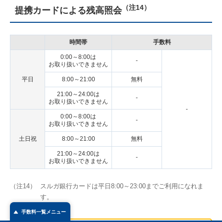
（注14）
提携カードによる残高照会
時間帯
手数料
0:00～8:00は
-
お取り扱いできません
平日
8:00～21:00
無料
21:00～24:00は
-
お取り扱いできません
-
0:00～8:00は
-
お取り扱いできません
土日祝
8:00～21:00
無料
21:00～24:00は
-
FA
お取り扱いできません
ペ
（注14）
スルガ銀行カードは平日8:00～23:00までご利用になれま
ト
す。
手数料一覧メニュー