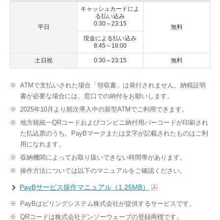
キャッシュカードによ
る払い込み
0:30～23:15
平日
無料
現金による払い込み
8:45～18:00
土日祝
0:30～23:15
無料
※
ATMで支払いされた場合「領収書」は発行されません。納税証明
書が必要な場合には、窓口での納付をお願いします。
※
2025年10月より順次導入中の新型ATMでご利用できます。
※
地方税統一QRコードおよびコンビニ納付用バーコードが印刷され
た払込票のうち、PayBマークまたは文字が記載されたものはご利
用になれます。
※
収納機関によってお取り扱いできない時間帯があります。
※
操作方法については以下のマニュアルをご確認ください。
PayBサービス操作マニュアル（1.25MB）
※
PayBはビリングシステム株式会社が提供するサービスです。
※
QRコードは株式会社デンソーウェーブの登録商標です。