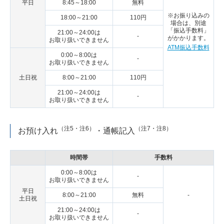
平日
8:45～18:00
無料
※お振り込みの
18:00～21:00
110円
場合は、別途
「振込手数料」
21:00～24:00は
-
がかかります。
お取り扱いできません
ATM振込手数料
0:00～8:00は
-
お取り扱いできません
土日祝
8:00～21:00
110円
21:00～24:00は
-
お取り扱いできません
（注5・注6）
（注7・注8）
お預け入れ
・通帳記入
時間帯
手数料
0:00～8:00は
-
お取り扱いできません
平日
8:00～21:00
無料
-
土日祝
21:00～24:00は
-
お取り扱いできません