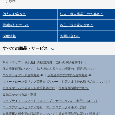
手数料
個人のお客さま
法人・個人事業主のお客さま
横浜銀行について
株主・投資家の皆さま
採用情報
お問い合わせ
すべての商品・サービス
サイトマップ
横浜銀行の勧誘方針
当行の保険募集指針
個人情報保護について
法人等のお客さまの情報の共同利用について
コンプライアンス基本方針
反社会勢力に対する基本方針
マネー・ローンダリング等防止ポリシー
お客さま本位の取り組みについて
カスタマーハラスメント対策基本方針
預金保険制度について
金融にかかわる法・制度
ウェブサイト・スマートフォンアプリケーションのご利用にあたって
ウェブアクセシビリティ方針
マルチステークホルダー方針
金銭債権と預金等の誤認防止について
資金決済法等に基づく情報提供