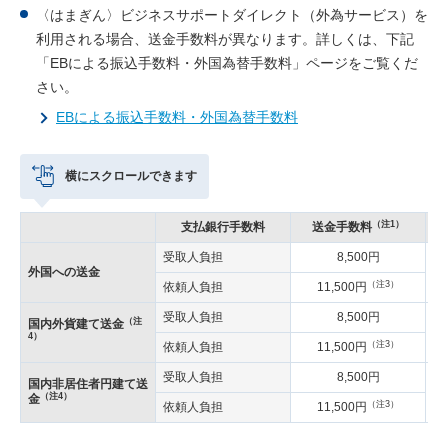
〈はまぎん〉ビジネスサポートダイレクト（外為サービス）を
利用される場合、送金手数料が異なります。詳しくは、下記
「EBによる振込手数料・外国為替手数料」ページをご覧くだ
さい。
EBによる振込手数料・外国為替手数料
横にスクロールできます
（注1）
支払銀行手数料
送金手数料
受取人負担
8,500円
外国への送金
（注3）
依頼人負担
11,500円
受取人負担
8,500円
（注
国内外貨建て送金
4）
（注3）
依頼人負担
11,500円
受取人負担
8,500円
国内非居住者円建て送
（
（注4）
金
（注3）
依頼人負担
11,500円