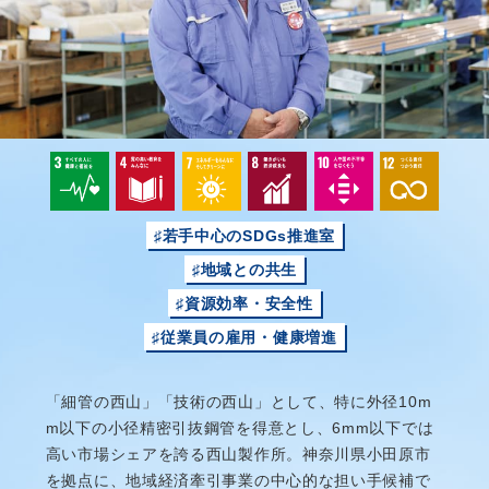
♯若手中心のSDGs推進室
♯地域との共生
♯資源効率・安全性
♯従業員の雇用・健康増進
「細管の西山」「技術の西山」として、特に外径10m
m以下の小径精密引抜鋼管を得意とし、6mm以下では
高い市場シェアを誇る西山製作所。神奈川県小田原市
を拠点に、地域経済牽引事業の中心的な担い手候補で