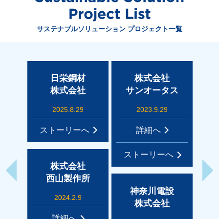
サステナブルソリューション プロジェクト一覧
日栄鋼材
株式会社
フ
株式会社
サンオータス
社
リア
2025.8.29
2023.9.29
ストーリーへ
詳細へ
ストーリーへ
ス
株式会社
西山製作所
神奈川電設
2024.2.9
株式会社
詳細へ