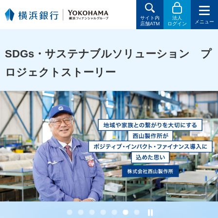
サイト内
法人
メニュー
店舗ATM
ログイン
SDGs・サステナブルソリューション プ
ロジェクトストーリー
停
1
2
3
4
5
6
7