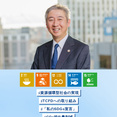
♯資源循環型社会の実現
♯TCFDへの取り組み
♯「私のSDGs宣言」
♯CO
排出量削減