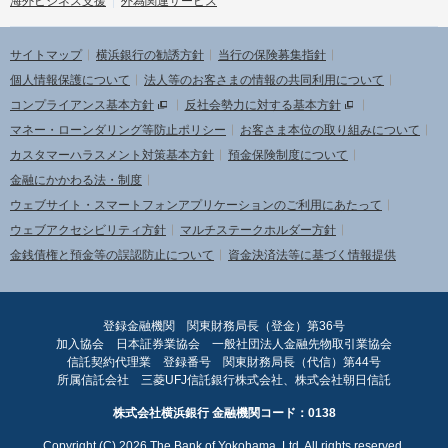
海外ビジネス支援
外為関連サービス
サイトマップ
横浜銀行の勧誘方針
当行の保険募集指針
個人情報保護について
法人等のお客さまの情報の共同利用について
コンプライアンス基本方針
反社会勢力に対する基本方針
マネー・ローンダリング等防止ポリシー
お客さま本位の取り組みについて
カスタマーハラスメント対策基本方針
預金保険制度について
金融にかかわる法・制度
ウェブサイト・スマートフォンアプリケーションのご利用にあたって
ウェブアクセシビリティ方針
マルチステークホルダー方針
金銭債権と預金等の誤認防止について
資金決済法等に基づく情報提供
登録金融機関 関東財務局長（登金）第36号
加入協会 日本証券業協会 一般社団法人金融先物取引業協会
信託契約代理業 登録番号 関東財務局長（代信）第44号
所属信託会社 三菱UFJ信託銀行株式会社、株式会社朝日信託
株式会社横浜銀行 金融機関コード：0138
Copyright (C)
2026
The Bank of Yokohama, Ltd. All rights reserved.