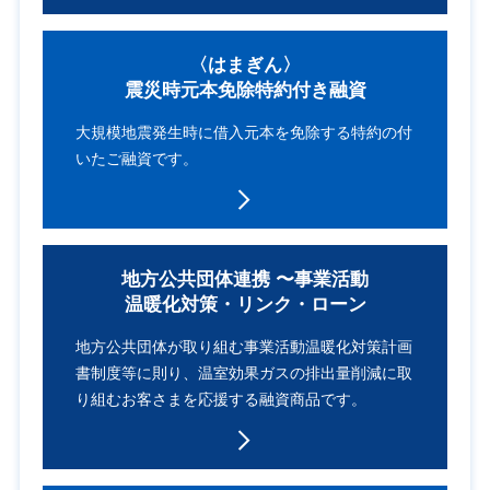
〈はまぎん〉
震災時元本免除特約付き
融資
大規模地震発生時に
借入元本を免除する
特約の付
いたご融資です。
地⽅公共団体連携
〜事業活動
温暖化対策・
リンク・ローン
地方公共団体が取り組む
事業活動温暖化対策計画
書制度等に
則り、温室効果ガスの
排出量削減に取
り組む
お客さまを応援する融資商品です。