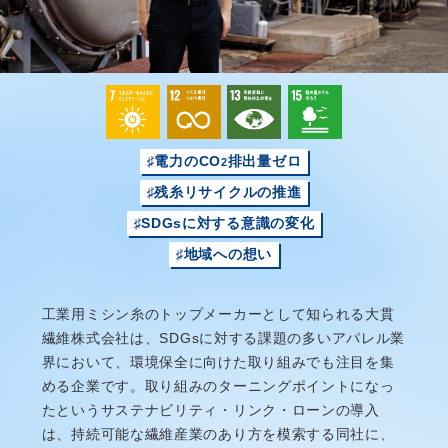
♯電力のCO
排出量ゼロ
2
♯残糸リサイクルの推進
♯SDGsに対する意識の変化
♯地域への想い
工業用ミシン糸のトップメーカーとして知られる大貫
繊維株式会社は、
SDGs
に対する課題の多いアパレル業
界において、環境保全に向けた取り組みでも注目を集
める企業です。取り組みのターニングポイントになっ
たというサステナビリティ・リンク・ローンの導入
は、持続可能な繊維産業のあり方を模索する同社に、