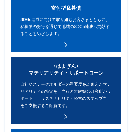
寄付型私募債
SDGs達成に向けて
取り組むお客さまとともに、
私募債の発行を通じて
地域のSDGs達成へ
貢献す
ることをめざします。
〈はまぎん〉
マテリアリティ・
サポートローン
自社やステークホルダーの
重要度をふまえた
マテ
リアリティの特定を、
当行と浜銀総合研究所がサ
ポートし、
サステナビリティ経営の
ステップ向上
をご支援するご融資です。