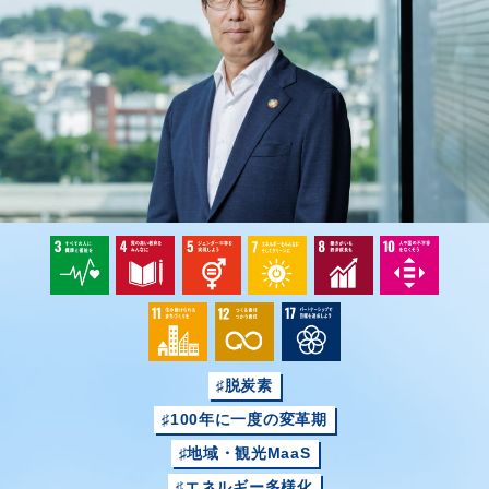
♯脱炭素
♯100年に一度の変革期
♯地域・観光MaaS
♯エネルギー多様化