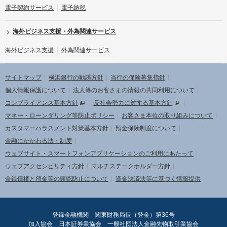
電子契約サービス
電子納税
海外ビジネス支援・外為関連サービス
海外ビジネス支援
外為関連サービス
サイトマップ
横浜銀行の勧誘方針
当行の保険募集指針
個人情報保護について
法人等のお客さまの情報の共同利用について
コンプライアンス基本方針
反社会勢力に対する基本方針
マネー・ローンダリング等防止ポリシー
お客さま本位の取り組みについて
カスタマーハラスメント対策基本方針
預金保険制度について
金融にかかわる法・制度
ウェブサイト・スマートフォンアプリケーションのご利用にあたって
ウェブアクセシビリティ方針
マルチステークホルダー方針
金銭債権と預金等の誤認防止について
資金決済法等に基づく情報提供
登録金融機関 関東財務局長（登金）第36号
加入協会 日本証券業協会 一般社団法人金融先物取引業協会