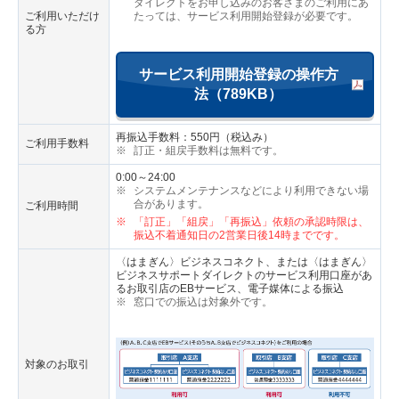
ダイレクトをお申し込みのお客さまのご利用にあ
ご利用いただけ
たっては、サービス利用開始登録が必要です。
る方
サービス利用開始登録の操作方
法（789KB）
再振込手数料：550円（税込み）
ご利用手数料
※
訂正・組戻手数料は無料です。
0:00～24:00
※
システムメンテナンスなどにより利用できない場
合があります。
ご利用時間
※
「訂正」「組戻」「再振込」依頼の承認時限は、
振込不着通知日の2営業日後14時までです。
〈はまぎん〉ビジネスコネクト、または〈はまぎん〉
ビジネスサポートダイレクトのサービス利用口座があ
るお取引店のEBサービス、電子媒体による振込
※
窓口での振込は対象外です。
対象のお取引