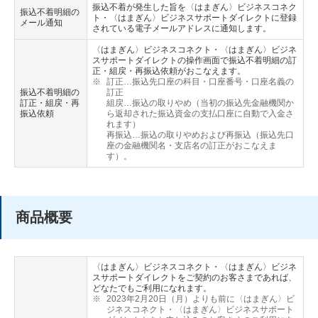
振込不着が発生した旨を〈はまぎん〉ビジネスコネク
振込不着明細の
ト・〈はまぎん〉ビジネスサポートダイレクトに登録
メール通知
されている電子メールアドレスに通知します。
〈はまぎん〉ビジネスコネクト・〈はまぎん〉ビジネ
スサポートダイレクトの操作画面で振込不着明細の訂
正・組戻・再振込依頼がおこなえます。
※
訂正…振込先口座の科目・口座番号・口座名義の
振込不着明細の
訂正
訂正・組戻・再
組戻…振込の取りやめ（当初の振込先金融機関か
振込依頼
ら返却された振込資金の支払口座に自動で入金さ
れます）
再振込…振込の取りやめおよび再振込（振込先口
座の金融機関名・支店名の訂正がおこなえま
す）。
商品概要
〈はまぎん〉ビジネスコネクト・〈はまぎん〉ビジネ
スサポートダイレクトをご契約のお客さまであれば、
どなたでもご利用になれます。
※
2023年2月20日（月）よりも前に〈はまぎん〉ビ
ジネスコネクト・〈はまぎん〉ビジネスサポート