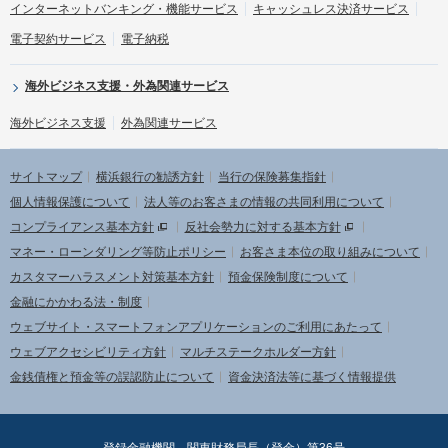
インターネットバンキング・機能サービス
キャッシュレス決済サービス
電子契約サービス
電子納税
海外ビジネス支援・外為関連サービス
海外ビジネス支援
外為関連サービス
サイトマップ
横浜銀行の勧誘方針
当行の保険募集指針
個人情報保護について
法人等のお客さまの情報の共同利用について
コンプライアンス基本方針
反社会勢力に対する基本方針
マネー・ローンダリング等防止ポリシー
お客さま本位の取り組みについて
カスタマーハラスメント対策基本方針
預金保険制度について
金融にかかわる法・制度
ウェブサイト・スマートフォンアプリケーションのご利用にあたって
ウェブアクセシビリティ方針
マルチステークホルダー方針
金銭債権と預金等の誤認防止について
資金決済法等に基づく情報提供