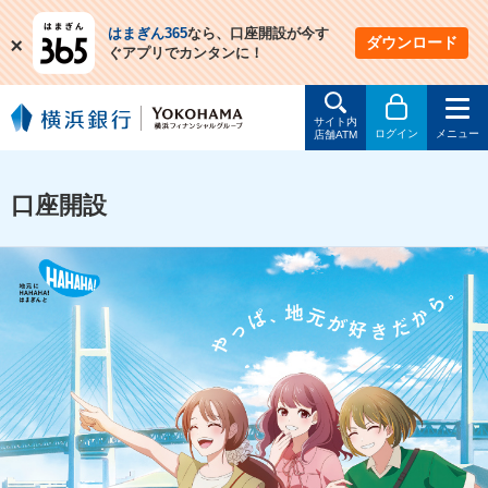
はまぎん365
なら、口座開設が今す
閉
ダウンロード
ぐアプリでカンタンに！
じ
る
サイト内
ログイン
メニュー
店舗ATM
口座開設