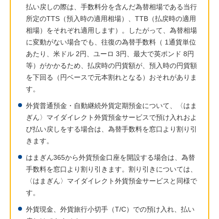
払い戻しの際は、手数料分を含んだ為替相場である当行
所定のTTS（預入時の適用相場）、TTB（払戻時の適用
相場）をそれぞれ適用します）。したがって、為替相場
に変動がない場合でも、往復の為替手数料（ 1通貨単位
あたり、米ドル 2円、ユーロ 3円、最大で英ポンド 8円
等）がかかるため、払戻時の円貨額が、預入時の円貨額
を下回る（円ベースで元本割れとなる）おそれがありま
す。
外貨普通預金・自動継続外貨定期預金について、〈はま
ぎん〉マイダイレクト外貨預金サービスで預け入れおよ
び払い戻しをする場合は、為替手数料を窓口より割り引
きます。
はまぎん365から外貨預金口座を開設する場合は、為替
手数料を窓口より割り引きます。割り引きについては、
〈はまぎん〉マイダイレクト外貨預金サービスと同様で
す。
外貨現金、外貨旅行小切手（T/C）での預け入れ、払い