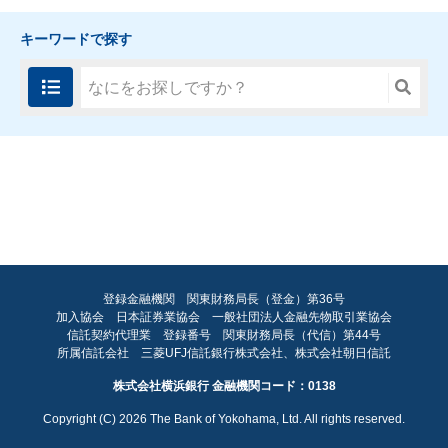
キーワードで探す
登録金融機関 関東財務局長（登金）第36号
加入協会 日本証券業協会 一般社団法人金融先物取引業協会
FA
信託契約代理業 登録番号 関東財務局長（代信）第44号
所属信託会社 三菱UFJ信託銀行株式会社、株式会社朝日信託
ペ
株式会社横浜銀行 金融機関コード：0138
ト
Copyright (C)
2026
The Bank of Yokohama, Ltd. All rights reserved.