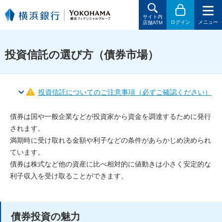
サイト内
ログイン
メニュー
店舗ATM
投資信託の選び⽅（債券市場）
投資信託についてのご注意事項（必ずご確認ください）
債券は国や⼀般企業などが投資家から資⾦を調達するために発⾏
されます。
満期時に受け取れる⾦額や利⼦などの条件があらかじめ決められ
ています。
債券は株式など他の資産に⽐べ相対的に値動きは⼩さく安定的な
利⼦収⼊を受け取ることができます。
債券投資の魅⼒