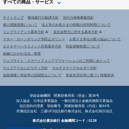
すべての商品・サービス
サイトマップ
横浜銀行の勧誘方針
当行の保険募集指針
個人情報保護について
法人等のお客さまの情報の共同利用について
コンプライアンス基本方針
反社会勢力に対する基本方針
マネー・ローンダリング等防止ポリシー
お客さま本位の取り組みについて
カスタマーハラスメント対策基本方針
預金保険制度について
金融にかかわる法・制度
ウェブサイト・スマートフォンアプリケーションのご利用にあたって
ウェブアクセシビリティ方針
マルチステークホルダー方針
金銭債権と預金等の誤認防止について
資金決済法等に基づく情報提供
登録金融機関 関東財務局長（登金）第36号
加入協会 日本証券業協会 一般社団法人金融先物取引業協会
信託契約代理業 登録番号 関東財務局長（代信）第44号
所属信託会社 三菱UFJ信託銀行株式会社、株式会社朝日信託
株式会社横浜銀行 金融機関コード：0138