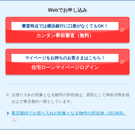
Webでお申し込み
審査時点では横浜銀行に口座がなくてもOK！
新しいウィ
カンタン事前審査（無料）
マイページをお持ちのお客さまはこちら！
新しいウィ
住宅ローンマイページログイン
※
お借り入れの対象となる物件の所在地は、原則として神奈川県全域
および東京都の一部としています。
東京都内でお借り入れの対象となる物件の所在地（50.6KB）