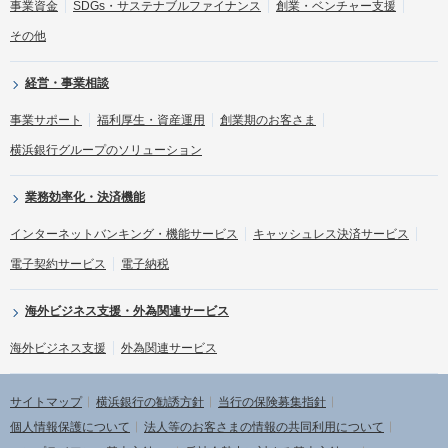
事業資金
SDGs・サステナブルファイナンス
創業・ベンチャー支援
その他
経営・事業相談
事業サポート
福利厚生・資産運用
創業期のお客さま
横浜銀行グループのソリューション
業務効率化・決済機能
インターネットバンキング・機能サービス
キャッシュレス決済サービス
電子契約サービス
電子納税
海外ビジネス支援・外為関連サービス
海外ビジネス支援
外為関連サービス
サイトマップ
横浜銀行の勧誘方針
当行の保険募集指針
個人情報保護について
法人等のお客さまの情報の共同利用について