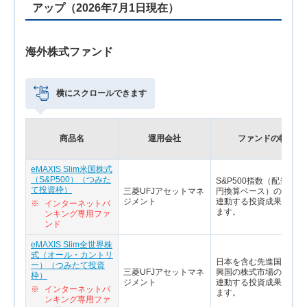
アップ（2026年7月1日現在）
海外株式ファンド
横にスクロールできます
商品名
運用会社
ファンドの特色
eMAXIS Slim米国株式
（S&P500）（つみた
S&P500指数（配当込み
て投資枠）
三菱UFJアセットマネ
円換算ベース）の値動き
ジメント
連動する投資成果をめざ
※
インターネットバ
ます。
ンキング専用ファ
ンド
eMAXIS Slim全世界株
式（オール・カントリ
日本を含む先進国および
ー）（つみたて投資
三菱UFJアセットマネ
興国の株式市場の値動き
枠）
ジメント
連動する投資成果をめざ
※
インターネットバ
ます。
ンキング専用ファ