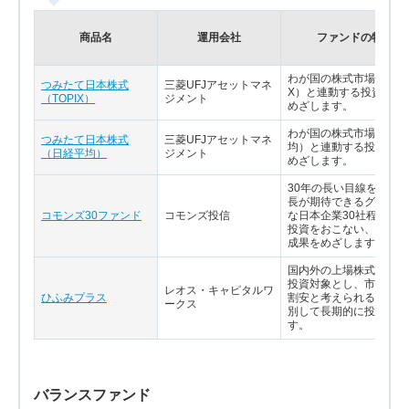
商品名
運用会社
ファンドの特色
わが国の株式市場（TOP
つみたて日本株式
三菱UFJアセットマネ
X）と連動する投資成果
（TOPIX）
ジメント
めざします。
わが国の株式市場（日経
つみたて日本株式
三菱UFJアセットマネ
均）と連動する投資成果
（日経平均）
ジメント
めざします。
30年の長い目線を持っ
長が期待できるグローバ
コモンズ30ファンド
コモンズ投信
な日本企業30社程度に
投資をおこない、高い運
成果をめざします。
国内外の上場株式を主要
投資対象とし、市場価値
レオス・キャピタルワ
ひふみプラス
割安と考えられる銘柄を
ークス
別して長期的に投資しま
す。
バランスファンド