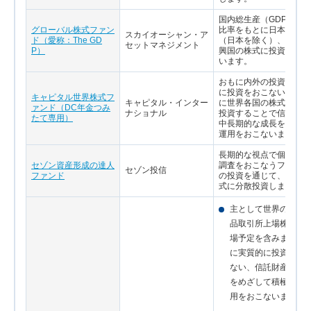
国内総生産（GDP）の
グローバル株式ファン
比率をもとに日本、先進
スカイオーシャン・ア
ド（愛称：The GD
（日本を除く）、および
セットマネジメント
P）
興国の株式に投資をおこ
います。
おもに内外の投資信託証
に投資をおこない、実質
キャピタル世界株式フ
キャピタル・インター
に世界各国の株式等へ分
ァンド（DC年金つみ
ナショナル
投資することで信託財産
たて専用）
中長期的な成長をめざし
運用をおこないます。
長期的な視点で個別銘柄
セゾン資産形成の達人
調査をおこなうファンド
セゾン投信
ファンド
の投資を通じて、世界の
式に分散投資します。
主として世界の金融
品取引所上場株式（
場予定を含みます。
に実質的に投資をお
ない、信託財産の成
をめざして積極的な
用をおこないます。