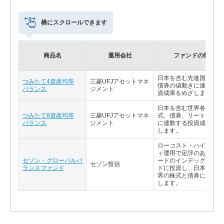
横にスクロールできます
商品名
運用会社
ファンドの特色
日本を含む先進国の株式
つみたて4資産均等
三菱UFJアセットマネ
債券の値動きに連動する
バランス
ジメント
資成果をめざします。
日本を含む世界各国の株
つみたて8資産均等
三菱UFJアセットマネ
式、債券、リートの値動
バランス
ジメント
に連動する投資成果をめ
します。
ローコスト・ハイクオリ
ィ運用で定評のあるバン
セゾン・グローバルバ
ードのインデックスファ
セゾン投信
ランスファンド
ドに投資し、日本を含む
界の株式と債券に分散投
します。