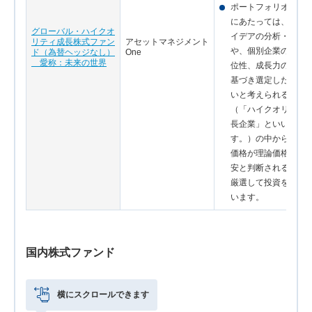
ポートフォリオの構
にあたっては、投資
グローバル・ハイクオ
イデアの分析・評価
リティ成長株式ファン
アセットマネジメント
や、個別企業の競争
ド（為替ヘッジなし）
One
愛称：未来の世界
位性、成長力の評価
基づき選定した質の
いと考えられる企業
（「ハイクオリティ
長企業」といいま
す。）の中から、市
価格が理論価格より
安と判断される銘柄
厳選して投資をおこ
います。
国内株式ファンド
横にスクロールできます