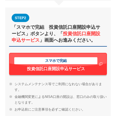
STEP2
「スマホで完結 投資信託口座開設申込サ
ービス」ボタンより、「
投資信託口座開設
申込サービス
」画面へお進みください。
スマホで完結
新しいウィンド
投資信託口座開設申込サービス
※
システムメンテナンス等でご利用になれない場合がありま
す。
※
金融機関変更によるNISA口座の開設は、窓口のみの取り扱い
となります。
※
お申込前にご注意事項を必ずご確認ください。