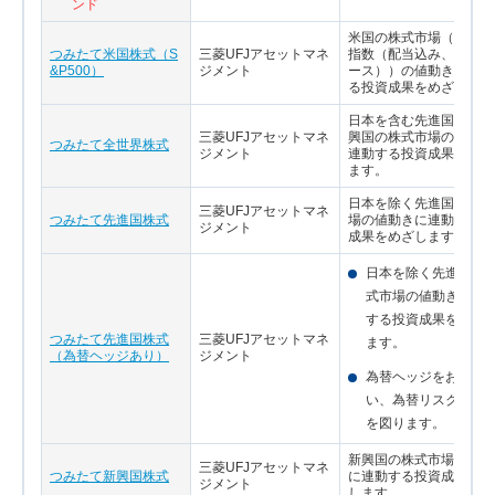
ンド
米国の株式市場（S&P50
つみたて米国株式（S
三菱UFJアセットマネ
指数（配当込み、円換算
&P500）
ジメント
ース））の値動きに連動
る投資成果をめざします
日本を含む先進国および
三菱UFJアセットマネ
興国の株式市場の値動き
つみたて全世界株式
ジメント
連動する投資成果をめざ
ます。
日本を除く先進国の株式
三菱UFJアセットマネ
つみたて先進国株式
場の値動きに連動する投
ジメント
成果をめざします。
日本を除く先進国の
式市場の値動きに連
する投資成果をめざ
つみたて先進国株式
三菱UFJアセットマネ
ます。
（為替ヘッジあり）
ジメント
為替ヘッジをおこな
い、為替リスクの低
を図ります。
新興国の株式市場の値動
三菱UFJアセットマネ
つみたて新興国株式
に連動する投資成果をめ
ジメント
します。