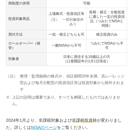
両制度の併用
可能
長期・積立・分散投資
上場株式・投資信託等
に適した一定の投資信
投資対象商品
（注）
一部対象除外
託（つみたてNISAと
あり
同様）
買付方法
一括・積立どちらも可
積立投資のみ
ロールオーバー（移
つみたてNISAから不
一般NISAから不可
管）
可
日本に居住する18歳以上の方
対象者
（口座開設年の1月1日現在）
（注）
整理・監理銘柄の株式や、信託期間20年未満、高レバレッジ
型および毎月分配型の投資信託等は投資対象から除外されま
す
※
上記の説明は概要であり、すべてを網羅したものではありませ
ん。
2024年1月より、非課税対象および
非課税投資枠
が変わりまし
た。詳しくは
NISAのページ
をご覧ください。