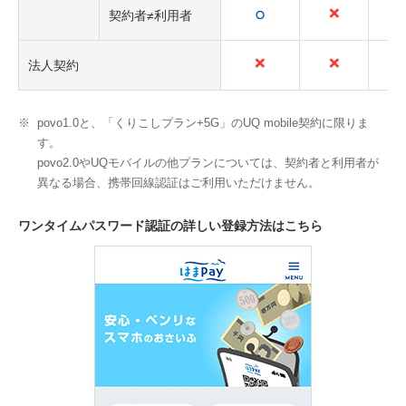
可
不
可
契約者≠利用者
能
可
能
不
不
不
法人契約
可
可
可
※
povo1.0と、「くりこしプラン+5G」のUQ mobile契約に限りま
す。
povo2.0やUQモバイルの他プランについては、契約者と利用者が
異なる場合、携帯回線認証はご利用いただけません。
ワンタイムパスワード認証の詳しい登録方法はこちら