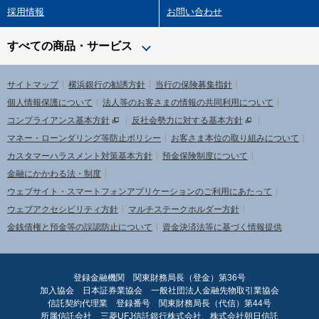
採用情報
お問い合わせ
すべての商品・サービス
サイトマップ
横浜銀行の勧誘方針
当行の保険募集指針
個人情報保護について
法人等のお客さまの情報の共同利用について
コンプライアンス基本方針
反社会勢力に対する基本方針
マネー・ローンダリング等防止ポリシー
お客さま本位の取り組みについて
カスタマーハラスメント対策基本方針
預金保険制度について
金融にかかわる法・制度
ウェブサイト・スマートフォンアプリケーションのご利用にあたって
ウェブアクセシビリティ方針
マルチステークホルダー方針
金銭債権と預金等の誤認防止について
資金決済法等に基づく情報提供
登録金融機関 関東財務局長（登金）第36号
加入協会 日本証券業協会 一般社団法人金融先物取引業協会
信託契約代理業 登録番号 関東財務局長（代信）第44号
所属信託会社 三菱UFJ信託銀行株式会社、株式会社朝日信託