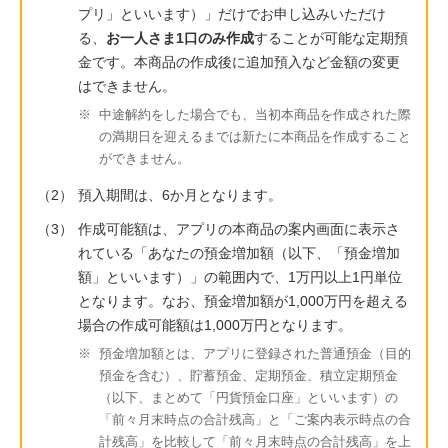
プリ」といいます）」だけでお申し込みいただけ
る、
お一人さま1口のみ作成
することが可能な定期預
金です。本商品の作成後に追加預入など金額の変更
はできません。
※
中途解約をした場合でも、当初本商品を作成された際
の満期日を迎えるまでは新たに本商品を作成すること
ができません。
（2）
預入期間は、6か月となります。
（3）
作成可能額は、アプリの本商品の案内画面に表示さ
れている「あなたの預金増加額（以下、「預金増加
額」といいます）」の範囲内で、1万円以上1円単位
となります。なお、預金増加額が1,000万円を超える
場合の作成可能額は1,000万円となります。
※
預金増加額とは、アプリに登録された普通預金（目的
預金を含む）、貯蓄預金、定期預金、積立定期預金
（以下、まとめて「円貨預金口座」といいます）の
「前々月末時点の合計残高」と「ご案内表示時点の合
計残高」を比較して「前々月末時点の合計残高」を上