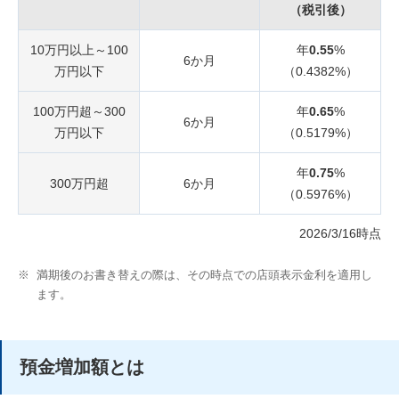
（税引後）
10万円以上～100
年
0.55
%
6か月
万円以下
（0.4382%）
100万円超～300
年
0.65
%
6か月
万円以下
（0.5179%）
年
0.75
%
300万円超
6か月
（0.5976%）
2026/3/16時点
※
満期後のお書き替えの際は、その時点での店頭表示金利を適用し
ます。
預金増加額とは