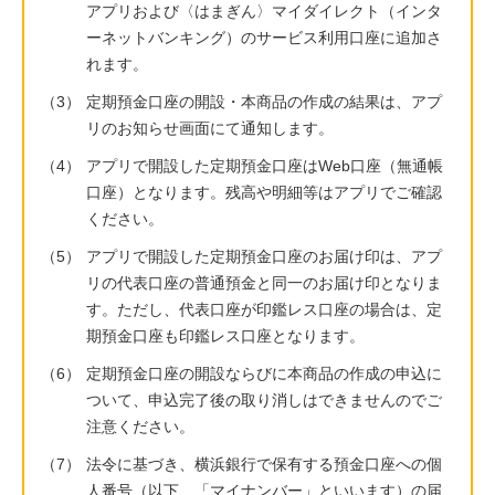
アプリおよび〈はまぎん〉マイダイレクト（インタ
ーネットバンキング）のサービス利用口座に追加さ
れます。
（3）
定期預金口座の開設・本商品の作成の結果は、アプ
リのお知らせ画面にて通知します。
（4）
アプリで開設した定期預金口座はWeb口座（無通帳
口座）となります。残高や明細等はアプリでご確認
ください。
（5）
アプリで開設した定期預金口座のお届け印は、アプ
リの代表口座の普通預金と同一のお届け印となりま
す。ただし、代表口座が印鑑レス口座の場合は、定
期預金口座も印鑑レス口座となります。
（6）
定期預金口座の開設ならびに本商品の作成の申込に
ついて、申込完了後の取り消しはできませんのでご
注意ください。
（7）
法令に基づき、横浜銀行で保有する預金口座への個
人番号（以下、「マイナンバー」といいます）の届