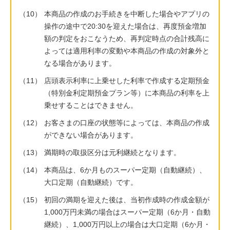
（10）
本商品の作成のお手続きを中断した場合やアプリの
操作の途中で20:30を迎えた場合は、再度預金増加
額の判定をおこなうため、再判定時点の合計残高に
よっては適用利率の変動や本商品の作成の対象外と
なる場合があります。
（11）
店頭表示利率に上乗せした利率で作成する定期預金
（特別金利定期預金プラン等）に本商品の利率を上
乗せすることはできません。
（12）
お客さまの口座の状態等によっては、本商品の作成
ができない場合があります。
（13）
満期時の取扱区分は元利継続となります。
（14）
本商品は、6か月ものスーパー定期（自動継続）、
大口定期（自動継続）です。
（15）
初回の満期を迎えた後は、当初作成時の作成金額が
1,000万円未満の場合はスーパー定期（6か月・自動
継続）、1,000万円以上の場合は大口定期（6か月・