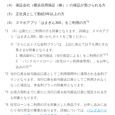
（4）
保証会社（横浜信用保証（株））の保証が受けられる方
（5）
正社員として勤続3年以上の方
*1
（6）
スマホアプリ「はまぎん365」をご利用の方
*1
（6）は新たにご利用の方も対象となります。詳細は、スマホアプ
リ「はまぎん365」使いかたガイドをご覧ください。
※
"さらにおトクな金利プラン"は、上記に加えて以下を満たすお
客さまが対象となります。
*2*3
1. 横浜銀行にて給与振込（当行規定による）をご利用の方
2. 「バンクカードローン（住宅ローン利用者専用）」をお申し
*4
込みの方
*2
当行口座を給与振込口座としてご利用期間中に適用される金利プ
ランとなります。当行口座を給与振込口座としてご利用されなく
なった場合は、本金利プランの対象外となります。
*3
お借入契約までに新たに当行口座を給与振込口座に指定される方
も対象となります。
*4
住宅ローンをご利用の方を対象とした商品です。お申し込みにあ
たり当行所定の審査があります。詳細については、
バンクカード