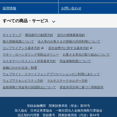
採用情報
お問い合わせ
すべての商品・サービス
サイトマップ
横浜銀行の勧誘方針
当行の保険募集指針
個人情報保護について
法人等のお客さまの情報の共同利用について
コンプライアンス基本方針
反社会勢力に対する基本方針
マネー・ローンダリング等防止ポリシー
お客さま本位の取り組みについて
カスタマーハラスメント対策基本方針
預金保険制度について
金融にかかわる法・制度
ウェブサイト・スマートフォンアプリケーションのご利用にあたって
ウェブアクセシビリティ方針
マルチステークホルダー方針
金銭債権と預金等の誤認防止について
資金決済法等に基づく情報提供
登録金融機関 関東財務局長（登金）第36号
加入協会 日本証券業協会 一般社団法人金融先物取引業協会
信託契約代理業 登録番号 関東財務局長（代信）第44号