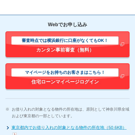
Webでお申し込み
審査時点では横浜銀行に口座がなくてもOK！
新しいウィ
カンタン事前審査（無料）
マイページをお持ちのお客さまはこちら！
新しいウィ
住宅ローンマイページログイン
※
お借り入れの対象となる物件の所在地は、原則として神奈川県全域
および東京都の一部としています。
東京都内でお借り入れの対象となる物件の所在地（50.6KB）