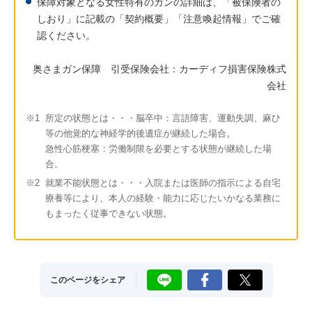
保障対象となる女性特有のガンの詳細は、「被保険者の
しおり」に記載の「契約概要」「注意喚起情報」でご確
認ください。
奥さまガン保障 引受保険会社：カーディフ損害保険株式
会社
※1
所定の状態とは・・・脳卒中：言語障害、運動失調、麻ひ
等の他覚的な神経学的後遺症が継続した場合。
急性心筋梗塞：労働制限を必要とする状態が継続した場
合。
※2
就業不能状態とは・・・入院または医師の指示による自宅
療養等により、本人の経験・能力に応じたいかなる業務に
もまったく従事できない状態。
LINE
Facebook
X
このページをシェア