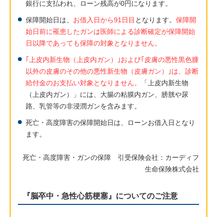
銀行に支払われ、ローン残高が0円になります。
保障開始日は、
お借入日から91日目
となります。
保障開
始日前に罹患したガンは医師による診断確定が保障開始
日以降であっても保障の対象となりません。
｢上皮内新生物（上皮内ガン）｣および｢皮膚の悪性黒色腫
以外の皮膚のその他の悪性新生物（皮膚ガン）｣は、診断
給付金のお支払い対象となりません。
「上皮内新生物
（上皮内ガン）」には、大腸の粘膜内ガン、膀胱や尿
路、乳管等の非浸潤ガンを含みます。
死亡・高度障害の保障開始日は、ローンお借入日となり
ます。
死亡・高度障害・ガンの保障 引受保険会社：カーディフ
生命保険株式会社
『脳卒中・急性心筋梗塞』についてのご注意