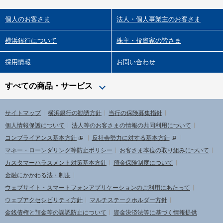
個人のお客さま
法人・個人事業主のお客さま
横浜銀行について
株主・投資家の皆さま
採用情報
お問い合わせ
すべての商品・サービス
サイトマップ
横浜銀行の勧誘方針
当行の保険募集指針
個人情報保護について
法人等のお客さまの情報の共同利用について
コンプライアンス基本方針
反社会勢力に対する基本方針
マネー・ローンダリング等防止ポリシー
お客さま本位の取り組みについて
カスタマーハラスメント対策基本方針
預金保険制度について
金融にかかわる法・制度
ウェブサイト・スマートフォンアプリケーションのご利用にあたって
ウェブアクセシビリティ方針
マルチステークホルダー方針
金銭債権と預金等の誤認防止について
資金決済法等に基づく情報提供