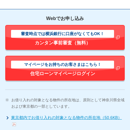
Webでお申し込み
審査時点では横浜銀行に口座がなくてもOK！
新しいウィ
カンタン事前審査（無料）
マイページをお持ちのお客さまはこちら！
新しいウィ
住宅ローンマイページログイン
※
お借り入れの対象となる物件の所在地は、原則として神奈川県全域
および東京都の一部としています。
東京都内でお借り入れの対象となる物件の所在地（50.6KB）