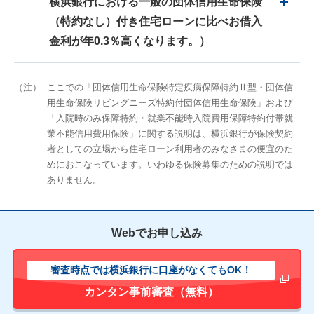
横浜銀行における一般の団体信用生命保険
（特約なし）付き住宅ローンに比べお借入
金利が年0.3％高くなります。）
（注）
ここでの「団体信用生命保険特定疾病保障特約Ⅱ型・団体信
用生命保険リビングニーズ特約付団体信用生命保険」および
「入院時のみ保障特約・就業不能時入院費用保障特約付帯就
業不能信用費用保険」に関する説明は、横浜銀行が保険契約
者としての立場から住宅ローン利用者のみなさまの便宜のた
めにおこなっています。いわゆる保険募集のための説明では
ありません。
Webでお申し込み
審査時点では横浜銀行に口座がなくてもOK！
新しいウィ
カンタン事前審査（無料）