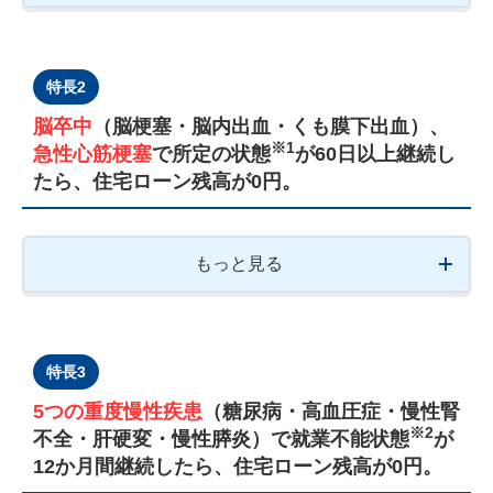
特長2
脳卒中
（脳梗塞・脳内出血・くも膜下出血）、
※1
急性心筋梗塞
で所定の状態
が60日以上継続し
たら、住宅ローン残高が0円。
もっと見る
特長3
5つの重度慢性疾患
（糖尿病・高血圧症・慢性腎
※2
不全・肝硬変・慢性膵炎）で就業不能状態
が
12か月間継続したら、住宅ローン残高が0円。