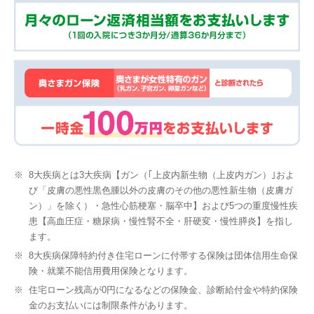
※
8大疾病とは3大疾病【ガン（｢上皮内新生物（上皮内ガン）｣およ
び「皮膚の悪性黒色腫以外の皮膚のその他の悪性新生物（皮膚ガ
ン）」を除く）・急性心筋梗塞・脳卒中】および5つの重度慢性疾
患【高血圧症・糖尿病・慢性腎不全・肝硬変・慢性膵炎】を指し
ます。
※
8大疾病保障特約付き住宅ローンに付帯する保険は団体信用生命保
険・就業不能信用費用保険となります。
※
住宅ローン残高が0円になるなどの保険金、診断給付金や特約保険
金のお支払いには制限条件があります。