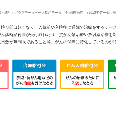
・統計」グラフデータベース疾患データ（全国統計値）（2013年データに
入院期間は短くなり、入院前や入院後に通院で治療をするケー
がん診断給付金が受け取れたり、抗がん剤治療や放射線治療を
度日数が無制限であること等、がんの保障に特化しているのが