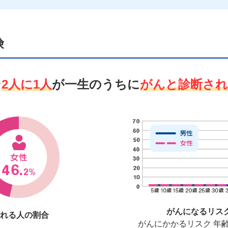
険
そ
2人に1人
が一生のうちに
がんと診断さ
がんになるリス
れる人の割合
がんにかかるリスク 年齢