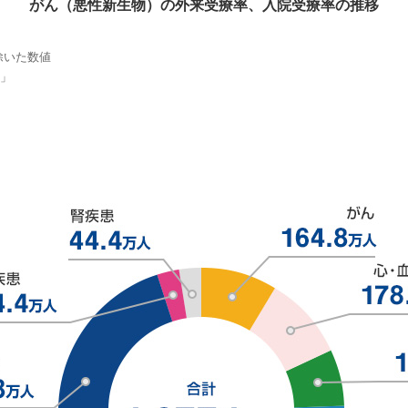
がん（悪性新生物）の外来受療率、入院受療率の推移
除いた数値
査」