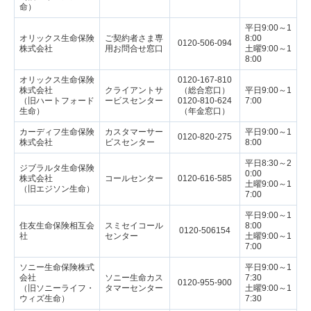
命）
平日9:00～1
オリックス生命保険
ご契約者さま専
8:00
0120-506-094
株式会社
用お問合せ窓口
土曜9:00～1
8:00
オリックス生命保険
0120-167-810
株式会社
クライアントサ
（総合窓口）
平日9:00～1
（旧ハートフォード
ービスセンター
0120-810-624
7:00
生命）
（年金窓口）
カーディフ生命保険
カスタマーサー
平日9:00～1
0120-820-275
株式会社
ビスセンター
8:00
平日8:30～2
ジブラルタ生命保険
0:00
株式会社
コールセンター
0120-616-585
土曜9:00～1
（旧エジソン生命）
7:00
平日9:00～1
住友生命保険相互会
スミセイコール
8:00
0120-506154
社
センター
土曜9:00～1
7:00
ソニー生命保険株式
平日9:00～1
会社
ソニー生命カス
7:30
0120-955-900
（旧ソニーライフ・
タマーセンター
土曜9:00～1
ウィズ生命）
7:30