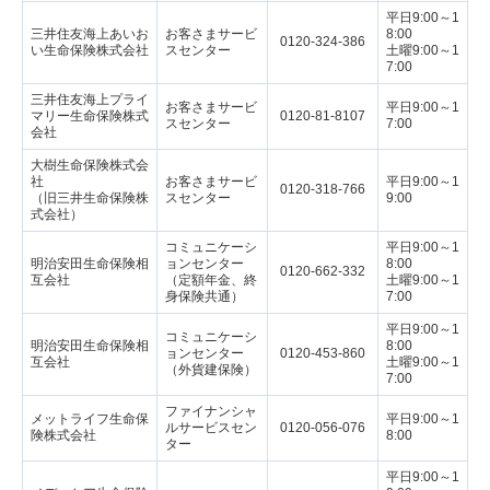
平日9:00～1
三井住友海上あいお
お客さまサービ
8:00
0120-324-386
い生命保険株式会社
スセンター
土曜9:00～1
7:00
三井住友海上プライ
お客さまサービ
平日9:00～1
マリー生命保険株式
0120-81-8107
スセンター
7:00
会社
大樹生命保険株式会
社
お客さまサービ
平日9:00～1
0120-318-766
（旧三井生命保険株
スセンター
9:00
式会社）
コミュニケーシ
平日9:00～1
明治安田生命保険相
ョンセンター
8:00
0120-662-332
互会社
（定額年金、終
土曜9:00～1
身保険共通）
7:00
平日9:00～1
コミュニケーシ
明治安田生命保険相
8:00
ョンセンター
0120-453-860
互会社
土曜9:00～1
（外貨建保険）
7:00
ファイナンシャ
メットライフ生命保
平日9:00～1
ルサービスセン
0120-056-076
険株式会社
8:00
ター
平日9:00～1