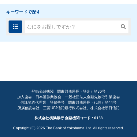
キーワードで探す
登録金融機関 関東財務局長（登金）第36号
加入協会 日本証券業協会 一般社団法人金融先物取引業協会
FA
信託契約代理業 登録番号 関東財務局長（代信）第44号
所属信託会社 三菱UFJ信託銀行株式会社、株式会社朝日信託
ペ
株式会社横浜銀行 金融機関コード：0138
ト
Copyright (C)
2026
The Bank of Yokohama, Ltd. All rights reserved.