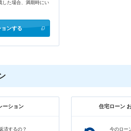
成した場合、満期時にい
ションする
新しいウィンドウで開きます
ン
レーション
住宅ローン 
返済するの？
今のロー