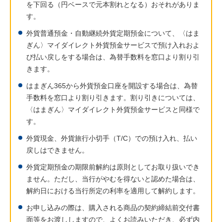
を下回る（円ベースで元本割れとなる）おそれがありま
す。
外貨普通預金・自動継続外貨定期預金について、〈はま
ぎん〉マイダイレクト外貨預金サービスで預け入れおよ
び払い戻しをする場合は、為替手数料を窓口より割り引
きます。
はまぎん365から外貨預金口座を開設する場合は、為替
手数料を窓口より割り引きます。割り引きについては、
〈はまぎん〉マイダイレクト外貨預金サービスと同様で
す。
外貨現金、外貨旅行小切手（T/C）での預け入れ、払い
戻しはできません。
外貨定期預金の期限前解約は原則としてお取り扱いでき
ません。ただし、当行がやむを得ないと認めた場合は、
解約日における当行所定の利率を適用して解約します。
お申し込みの際は、購入される商品の契約締結前交付書
面等をお渡ししますので、よくお読みいただき、必ず内