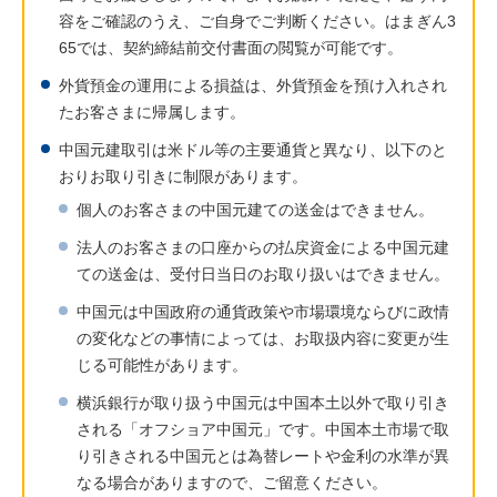
容をご確認のうえ、ご自身でご判断ください。はまぎん3
65では、契約締結前交付書面の閲覧が可能です。
外貨預金の運用による損益は、外貨預金を預け入れされ
たお客さまに帰属します。
中国元建取引は米ドル等の主要通貨と異なり、以下のと
おりお取り引きに制限があります。
個人のお客さまの中国元建ての送金はできません。
法人のお客さまの口座からの払戻資金による中国元建
ての送金は、受付日当日のお取り扱いはできません。
中国元は中国政府の通貨政策や市場環境ならびに政情
の変化などの事情によっては、お取扱内容に変更が生
じる可能性があります。
横浜銀行が取り扱う中国元は中国本土以外で取り引き
される「オフショア中国元」です。中国本土市場で取
り引きされる中国元とは為替レートや金利の水準が異
なる場合がありますので、ご留意ください。