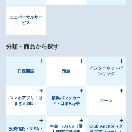
ユニバーサルサー
ビス
分類・商品から探す
インターネットバ
口座開設
預金
ンキング
スマホアプリ「は
横浜バンクカー
ローン
まぎん365」
ド・はまPay等
年金・iDeCo（個
Club Anchor（ク
投資信託・NISA・
人型確定拠出年
ラブアンカー）・