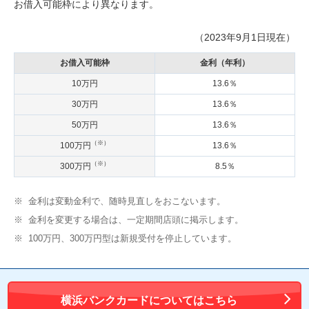
お借入可能枠により異なります。
（2023年9月1日現在）
お借入可能枠
金利（年利）
10万円
13.6％
30万円
13.6％
50万円
13.6％
（※）
100万円
13.6％
（※）
300万円
8.5％
※
金利は変動金利で、随時見直しをおこないます。
※
金利を変更する場合は、一定期間店頭に掲示します。
※
100万円、300万円型は新規受付を停止しています。
横浜バンクカードについてはこちら