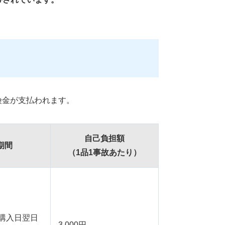
険金が支払われます。
⾃⼰負担額
期間
（1品1事故あたり）
購⼊⽇翌⽇
3,000円