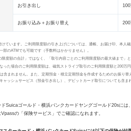
お引き出し
10
お振り込み＋お振り替え
20
付けています。ご利用限度額の引き上げについては、通帳、お届け印、本人
一部のATMでも可能です（手数料はかかりません）。
との限度額の合計」ではなく、「取引内容ごとのご利用限度額の最大値まで」
こなった場合のご利用限度額は、磁気ストライプ取引のご利用限度額と200万
料は含まれません。また、定期預金・積立定期預金を作成するためのお振り替
キャッシュサービス（預金引き出し）、デビットカード取引についても含ま
ドSuicaゴールド・横浜バンクカードヤングゴールド20sに
Vpassの「保険サービス」でご確認になれます。
マスターカード・横浜バンクカードSuicaには以下の保険が付