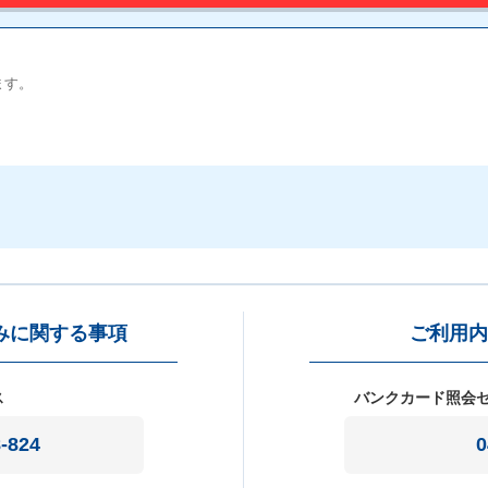
ます。
みに関する事項
ご利⽤内
ス
バンクカード照会
-824
0