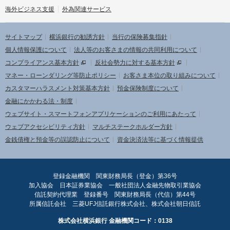
海外ビジネス支援
外為関連サービス
サイトマップ
横浜銀行の勧誘方針
当行の保険募集指針
個人情報保護について
法人等のお客さまの情報の共同利用について
コンプライアンス基本方針
反社会勢力に対する基本方針
マネー・ローンダリング等防止ポリシー
お客さま本位の取り組みについて
カスタマーハラスメント対策基本方針
預金保険制度について
金融にかかわる法・制度
ウェブサイト・スマートフォンアプリケーションのご利用にあたって
ウェブアクセシビリティ方針
マルチステークホルダー方針
金銭債権と預金等の誤認防止について
資金決済法等に基づく情報提供
登録金融機関 関東財務局長（登金）第36号
加入協会 日本証券業協会 一般社団法人金融先物取引業協会
信託契約代理業 登録番号 関東財務局長（代信）第44号
所属信託会社 三菱UFJ信託銀行株式会社、株式会社朝日信託
株式会社横浜銀行 金融機関コード：0138