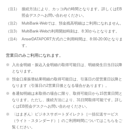
（注1）
接続方法により、カッコ内の時間となります。詳しくはEB
照会デスクへお問い合わせください。
（注2）
MultiBank-Webでは、預金残高明細はご利用になれません。
（注3）
MultiBank-Webの利用開始時刻は、8:30からとなります。
（注4）
AnserDATAPORT方式のご利用時間は、8:00-20:00となりま
す。
営業日のみご利用になれます。
※
入出金明細・振込入金明細の取得可能日は、明細発生日当日以降
となります。
※
預金口座振替結果明細の取得可能日は、引落日の翌営業日以降と
なります（引落日の2営業日後となる場合があります）。
※
各通知明細は未取得の場合に限り、取得可能日から15営業日間と
なります。ただし、接続方法により、31日間取得可能です。詳し
くはEB照会デスクへお問い合わせください。
※
〈はまぎん〉ビジネスサポートダイレクト［一括伝送サービス
（ライト・スタンダード）］のご利用時間についてはこちらをご
覧ください。