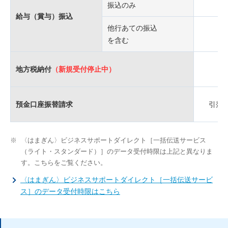
振込のみ
給与（賞与）振込
他行あての振込
を含む
地方税納付
（新規受付停止中）
預金口座振替請求
引落指
※
〈はまぎん〉ビジネスサポートダイレクト［一括伝送サービス
（ライト・スタンダード）］のデータ受付時限は上記と異なりま
す。こちらをご覧ください。
〈はまぎん〉ビジネスサポートダイレクト［一括伝送サービ
ス］のデータ受付時限はこちら