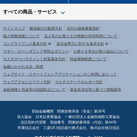
すべての商品・サービス
サイトマップ
横浜銀行の勧誘方針
当行の保険募集指針
個人情報保護について
法人等のお客さまの情報の共同利用について
コンプライアンス基本方針
反社会勢力に対する基本方針
マネー・ローンダリング等防止ポリシー
お客さま本位の取り組みについて
カスタマーハラスメント対策基本方針
預金保険制度について
金融にかかわる法・制度
ウェブサイト・スマートフォンアプリケーションのご利用にあたって
ウェブアクセシビリティ方針
マルチステークホルダー方針
金銭債権と預金等の誤認防止について
資金決済法等に基づく情報提供
登録金融機関 関東財務局長（登金）第36号
加入協会 日本証券業協会 一般社団法人金融先物取引業協会
信託契約代理業 登録番号 関東財務局長（代信）第44号
所属信託会社 三菱UFJ信託銀行株式会社、株式会社朝日信託