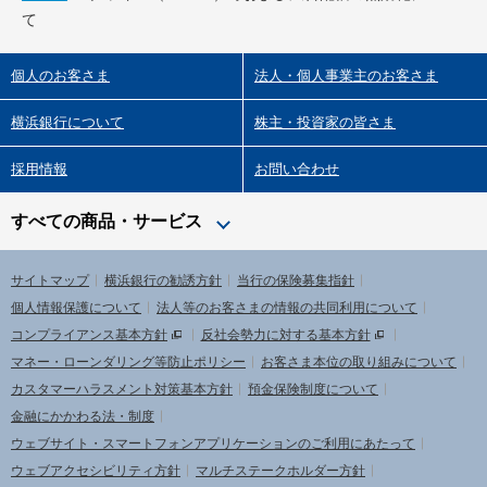
て
個人のお客さま
法人・個人事業主のお客さま
横浜銀行について
株主・投資家の皆さま
採用情報
お問い合わせ
すべての商品・サービス
サイトマップ
横浜銀行の勧誘方針
当行の保険募集指針
個人情報保護について
法人等のお客さまの情報の共同利用について
コンプライアンス基本方針
反社会勢力に対する基本方針
マネー・ローンダリング等防止ポリシー
お客さま本位の取り組みについて
カスタマーハラスメント対策基本方針
預金保険制度について
金融にかかわる法・制度
ウェブサイト・スマートフォンアプリケーションのご利用にあたって
ウェブアクセシビリティ方針
マルチステークホルダー方針