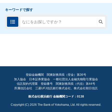
キーワードで探す
登録金融機関 関東財務局長（登金）第36号
加入協会 日本証券業協会 一般社団法人金融先物取引業協会
FA
信託契約代理業 登録番号 関東財務局長（代信）第44号
所属信託会社 三菱UFJ信託銀行株式会社、株式会社朝日信託
ペ
株式会社横浜銀行 金融機関コード：0138
ト
Copyright (C)
2026
The Bank of Yokohama, Ltd. All rights reserved.