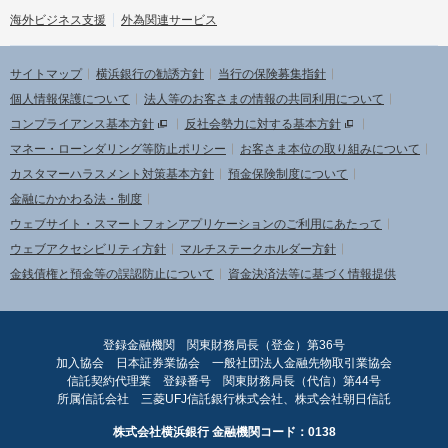
海外ビジネス支援
外為関連サービス
サイトマップ
横浜銀行の勧誘方針
当行の保険募集指針
個人情報保護について
法人等のお客さまの情報の共同利用について
コンプライアンス基本方針
反社会勢力に対する基本方針
マネー・ローンダリング等防止ポリシー
お客さま本位の取り組みについて
カスタマーハラスメント対策基本方針
預金保険制度について
金融にかかわる法・制度
ウェブサイト・スマートフォンアプリケーションのご利用にあたって
ウェブアクセシビリティ方針
マルチステークホルダー方針
金銭債権と預金等の誤認防止について
資金決済法等に基づく情報提供
登録金融機関 関東財務局長（登金）第36号
加入協会 日本証券業協会 一般社団法人金融先物取引業協会
信託契約代理業 登録番号 関東財務局長（代信）第44号
所属信託会社 三菱UFJ信託銀行株式会社、株式会社朝日信託
株式会社横浜銀行 金融機関コード：0138