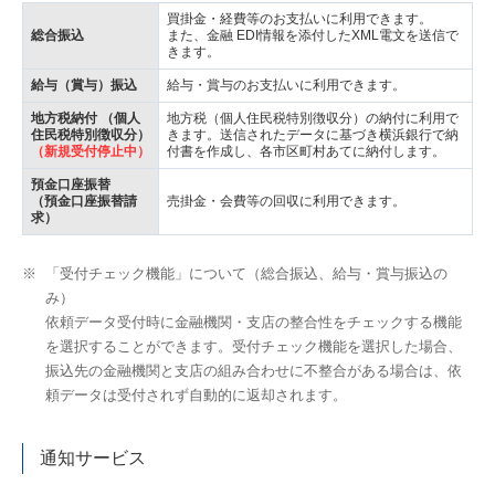
買掛金・経費等のお支払いに利用できます。
総合振込
また、金融 EDI情報を添付したXML電文を送信で
きます。
給与（賞与）振込
給与・賞与のお支払いに利用できます。
地方税納付 （個人
地方税（個人住民税特別徴収分）の納付に利用で
住民税特別徴収分）
きます。送信されたデータに基づき横浜銀行で納
（新規受付停止中）
付書を作成し、各市区町村あてに納付します。
預金口座振替
（預金口座振替請
売掛金・会費等の回収に利用できます。
求）
※
「受付チェック機能」について（総合振込、給与・賞与振込の
み）
依頼データ受付時に金融機関・支店の整合性をチェックする機能
を選択することができます。受付チェック機能を選択した場合、
振込先の金融機関と支店の組み合わせに不整合がある場合は、依
頼データは受付されず自動的に返却されます。
通知サービス