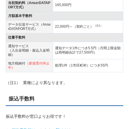
当初契約料（AnserDATAP
165,000円
ORT方式）
月額基本手数料
データ伝送サービス（Anse
（注1）
22,000円～（契約ごと）
rDATAPORT方式）
従量手数料
通知サービス
通知データ1件につき5.5円（月間上限金額
（入出金明細・振込入金明
は両明細合計で27,500円）
細）
地方税納付
（新規受付停止
処理1件（1市区町村）につき55円
中）
（注1）
業種により異なります。
振込手数料
振込手数料が窓口よりお得です！