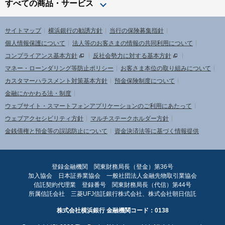
すべての商品・サービス
サイトマップ
横浜銀行の勧誘方針
当行の保険募集指針
個人情報保護について
法人等のお客さまの情報の共同利用について
コンプライアンス基本方針
反社会勢力に対する基本方針
マネー・ローンダリング等防止ポリシー
お客さま本位の取り組みについて
カスタマーハラスメント対策基本方針
預金保険制度について
金融にかかわる法・制度
ウェブサイト・スマートフォンアプリケーションのご利用にあたって
ウェブアクセシビリティ方針
マルチステークホルダー方針
金銭債権と預金等の誤認防止について
資金決済法等に基づく情報提供
登録金融機関 関東財務局長（登金）第36号
加入協会 日本証券業協会 一般社団法人金融先物取引業協会
信託契約代理業 登録番号 関東財務局長（代信）第44号
所属信託会社 三菱UFJ信託銀行株式会社、株式会社朝日信託
株式会社横浜銀行 金融機関コード：0138