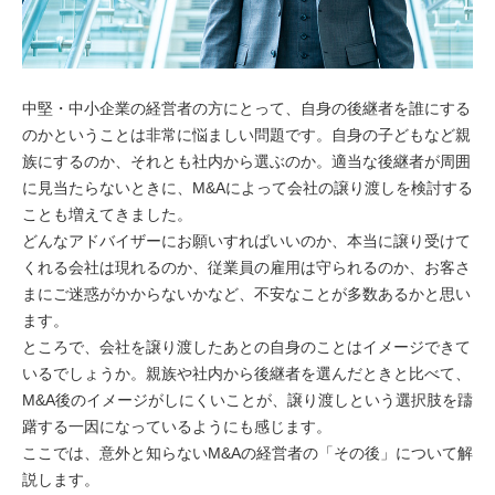
中堅・中小企業の経営者の方にとって、自身の後継者を誰にする
のかということは非常に悩ましい問題です。自身の子どもなど親
族にするのか、それとも社内から選ぶのか。適当な後継者が周囲
に見当たらないときに、M&Aによって会社の譲り渡しを検討する
ことも増えてきました。
どんなアドバイザーにお願いすればいいのか、本当に譲り受けて
くれる会社は現れるのか、従業員の雇用は守られるのか、お客さ
まにご迷惑がかからないかなど、不安なことが多数あるかと思い
ます。
ところで、会社を譲り渡したあとの自身のことはイメージできて
いるでしょうか。親族や社内から後継者を選んだときと比べて、
M&A後のイメージがしにくいことが、譲り渡しという選択肢を躊
躇する一因になっているようにも感じます。
ここでは、意外と知らないM&Aの経営者の「その後」について解
説します。