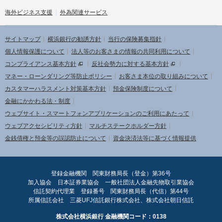
海外ビジネス支援
外為関連サービス
サイトマップ
横浜銀行の勧誘方針
当行の保険募集指針
個人情報保護について
法人等のお客さまの情報の共同利用について
コンプライアンス基本方針
反社会勢力に対する基本方針
マネー・ローンダリング等防止ポリシー
お客さま本位の取り組みについて
カスタマーハラスメント対策基本方針
預金保険制度について
金融にかかわる法・制度
ウェブサイト・スマートフォンアプリケーションのご利用にあたって
ウェブアクセシビリティ方針
マルチステークホルダー方針
金銭債権と預金等の誤認防止について
資金決済法等に基づく情報提供
登録金融機関 関東財務局長（登金）第36号
加入協会 日本証券業協会 一般社団法人金融先物取引業協会
信託契約代理業 登録番号 関東財務局長（代信）第44号
所属信託会社 三菱UFJ信託銀行株式会社、株式会社朝日信託
株式会社横浜銀行 金融機関コード：0138