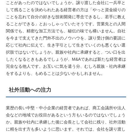
ことがあったのではないでしょうか。譲り渡した会社に一兵卒と
して残ることを決められたある経営者の方は「やっと資金繰りの
ことを忘れて自分の好きな技術開発に専念できるし、若手に教え
ることができる」とおっしゃっていたそうです。営業先との人間
関係でも、精密な加工方法でも、秘伝の味でも構いません。自社
を今まで支えてきた門外不出のノウハウを、譲り受け側の要請に
応じて社内に伝えて、生き字引として生きていくのも悪くない選
択肢ではないでしょうか。親族や社内に承継すると、つい口を出
したくなるときもあるでしょうが、M&Aであれば新たな経営者は
完全なる他人です。お互いに気を遣う分、むしろ親族・社内承継
をするよりも、もめることは少ないかもしれません。
社外活動への注力
業歴の長い中堅・中小企業の経営者であれば、商工会議所や法人
会などの地域でお役目があるという方もいるのではないでしょう
か。親族や社内に承継した後に会長として会社に残り、社外活動
に精を出す方も多いように思います。それでは、会社を譲り渡し