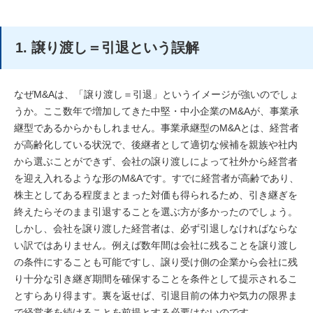
1. 譲り渡し＝引退という誤解
なぜM&Aは、「譲り渡し＝引退」というイメージが強いのでしょ
うか。ここ数年で増加してきた中堅・中小企業のM&Aが、事業承
継型であるからかもしれません。事業承継型のM&Aとは、経営者
が高齢化している状況で、後継者として適切な候補を親族や社内
から選ぶことができず、会社の譲り渡しによって社外から経営者
を迎え入れるような形のM&Aです。すでに経営者が高齢であり、
株主としてある程度まとまった対価も得られるため、引き継ぎを
終えたらそのまま引退することを選ぶ方が多かったのでしょう。
しかし、会社を譲り渡した経営者は、必ず引退しなければならな
い訳ではありません。例えば数年間は会社に残ることを譲り渡し
の条件にすることも可能ですし、譲り受け側の企業から会社に残
り十分な引き継ぎ期間を確保することを条件として提示されるこ
とすらあり得ます。裏を返せば、引退目前の体力や気力の限界ま
で経営者を続けることを前提とする必要はないのです。