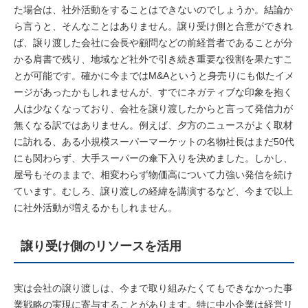
た場合は、社外活動をすることはできないのでしょうか。結論か
ら言うと、そんなことはありません。譲り受け側と合意ができれ
ば、譲り渡した会社に会長や顧問などの前経営者であることが分
かる肩書で残り、地域など社外で引き続き重要な役割を果たすこ
とが可能です。確かに今まではM&Aというと身売りにも似たイメ
ージがあったかもしれませんが、すでにネガティブな印象を抱く
人は少なくなっており、会社を譲り渡したからと言って発信力が
無くなる訳ではありません。例えば、夕方のニュースがよく取材
に訪れる、ある小規模スーパーマーケットの名物社長はまだ50代
にも関わらず、大手スーパーの傘下入りを決めました。しかし、
屋号もそのままで、相変わらず物価高について力強い発信を続け
ています。むしろ、譲り渡しの経緯を講演するなど、今まで以上
に社外活動が増えるかもしれません。
譲り受け側のリソースを活用
実は会社の譲り渡しは、今まで取り組みたくてもできなかった事
業戦略の実現に寄与することがあります。特に中小企業は経営リ