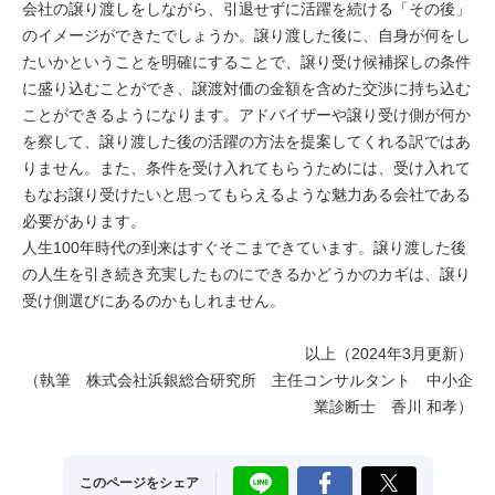
会社の譲り渡しをしながら、引退せずに活躍を続ける「その後」
のイメージができたでしょうか。譲り渡した後に、自身が何をし
たいかということを明確にすることで、譲り受け候補探しの条件
に盛り込むことができ、譲渡対価の金額を含めた交渉に持ち込む
ことができるようになります。アドバイザーや譲り受け側が何か
を察して、譲り渡した後の活躍の方法を提案してくれる訳ではあ
りません。また、条件を受け入れてもらうためには、受け入れて
もなお譲り受けたいと思ってもらえるような魅力ある会社である
必要があります。
人生100年時代の到来はすぐそこまできています。譲り渡した後
の人生を引き続き充実したものにできるかどうかのカギは、譲り
受け側選びにあるのかもしれません。
以上（2024年3月更新）
（執筆 株式会社浜銀総合研究所 主任コンサルタント 中小企
業診断士 香川 和孝）
LINE
Facebook
X
このページをシェア