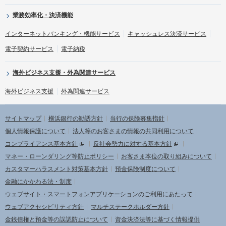
業務効率化・決済機能
インターネットバンキング・機能サービス
キャッシュレス決済サービス
電子契約サービス
電子納税
海外ビジネス支援・外為関連サービス
海外ビジネス支援
外為関連サービス
サイトマップ
横浜銀行の勧誘方針
当行の保険募集指針
個人情報保護について
法人等のお客さまの情報の共同利用について
コンプライアンス基本方針
反社会勢力に対する基本方針
マネー・ローンダリング等防止ポリシー
お客さま本位の取り組みについて
カスタマーハラスメント対策基本方針
預金保険制度について
金融にかかわる法・制度
ウェブサイト・スマートフォンアプリケーションのご利用にあたって
ウェブアクセシビリティ方針
マルチステークホルダー方針
金銭債権と預金等の誤認防止について
資金決済法等に基づく情報提供