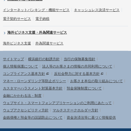
インターネットバンキング・機能サービス
キャッシュレス決済サービス
電子契約サービス
電子納税
海外ビジネス支援・外為関連サービス
海外ビジネス支援
外為関連サービス
サイトマップ
横浜銀行の勧誘方針
当行の保険募集指針
個人情報保護について
法人等のお客さまの情報の共同利用について
コンプライアンス基本方針
反社会勢力に対する基本方針
マネー・ローンダリング等防止ポリシー
お客さま本位の取り組みについて
カスタマーハラスメント対策基本方針
預金保険制度について
金融にかかわる法・制度
ウェブサイト・スマートフォンアプリケーションのご利用にあたって
ウェブアクセシビリティ方針
マルチステークホルダー方針
金銭債権と預金等の誤認防止について
資金決済法等に基づく情報提供