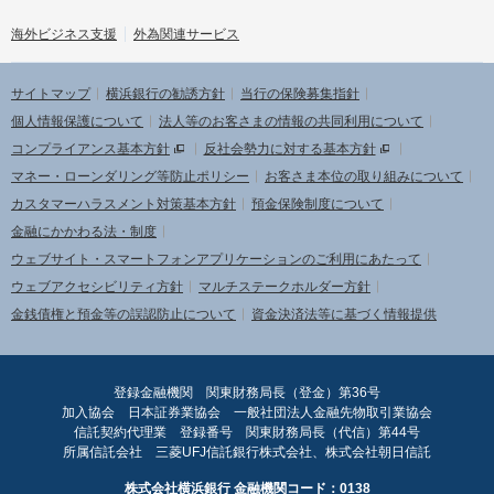
海外ビジネス支援
外為関連サービス
サイトマップ
横浜銀行の勧誘方針
当行の保険募集指針
個人情報保護について
法人等のお客さまの情報の共同利用について
コンプライアンス基本方針
反社会勢力に対する基本方針
マネー・ローンダリング等防止ポリシー
お客さま本位の取り組みについて
カスタマーハラスメント対策基本方針
預金保険制度について
金融にかかわる法・制度
ウェブサイト・スマートフォンアプリケーションのご利用にあたって
ウェブアクセシビリティ方針
マルチステークホルダー方針
金銭債権と預金等の誤認防止について
資金決済法等に基づく情報提供
登録金融機関 関東財務局長（登金）第36号
加入協会 日本証券業協会 一般社団法人金融先物取引業協会
信託契約代理業 登録番号 関東財務局長（代信）第44号
所属信託会社 三菱UFJ信託銀行株式会社、株式会社朝日信託
株式会社横浜銀行 金融機関コード：0138