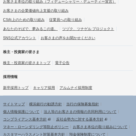
お客さま本位の取り組み
（フィデューシャリー・デューティー宣言）
お客さまの企業価値向上支援の取り組み
CS向上のための取り組み
従業員への取り組み
あなたのそばで、夢みるこの道。
ツヅク、ツナゲル プロジェクト
SNS公式アカウント
お客さまの声をお聞かせください
株主・投資家の皆さま
株主・投資家の皆さまトップ
電子公告
採用情報
新卒採用トップ
キャリア採用
アルムナイ採用制度
サイトマップ
横浜銀行の勧誘方針
当行の保険募集指針
個人情報保護について
法人等のお客さまの情報の共同利用について
コンプライアンス基本方針
反社会勢力に対する基本方針
マネー・ローンダリング等防止ポリシー
お客さま本位の取り組みについて
カスタマーハラスメント対策基本方針
預金保険制度について