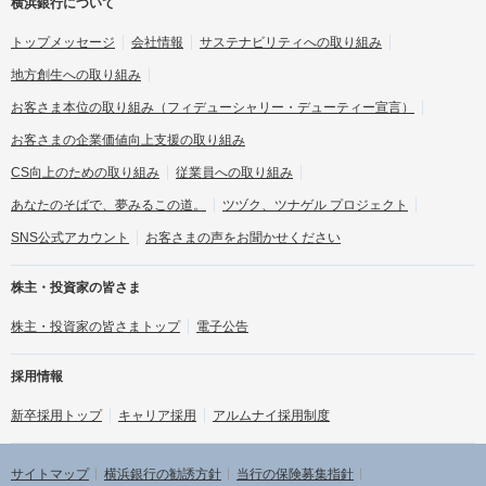
横浜銀行について
トップメッセージ
会社情報
サステナビリティへの取り組み
地方創生への取り組み
お客さま本位の取り組み
（フィデューシャリー・デューティー宣言）
お客さまの企業価値向上支援の取り組み
CS向上のための取り組み
従業員への取り組み
あなたのそばで、夢みるこの道。
ツヅク、ツナゲル プロジェクト
SNS公式アカウント
お客さまの声をお聞かせください
株主・投資家の皆さま
株主・投資家の皆さまトップ
電子公告
採用情報
新卒採用トップ
キャリア採用
アルムナイ採用制度
サイトマップ
横浜銀行の勧誘方針
当行の保険募集指針