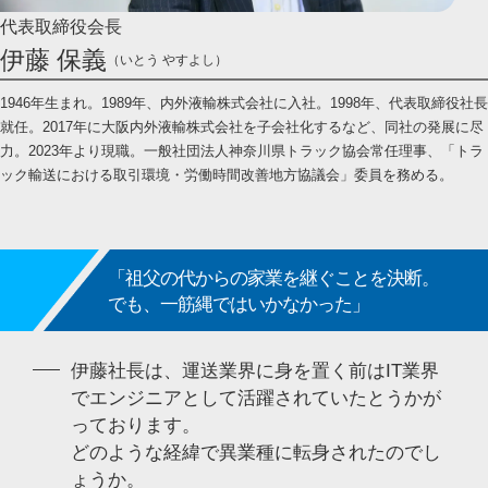
代表取締役会長
伊藤 保義
（いとう やすよし）
1946年生まれ。1989年、内外液輸株式会社に入社。1998年、代表取締役社長
就任。2017年に大阪内外液輸株式会社を子会社化するなど、同社の発展に尽
力。2023年より現職。一般社団法人神奈川県トラック協会常任理事、「トラ
ック輸送における取引環境・労働時間改善地方協議会」委員を務める。
「祖父の代からの家業を継ぐことを決断。
でも、一筋縄ではいかなかった」
伊藤社長は、運送業界に身を置く前はIT業界
でエンジニアとして活躍されていたとうかが
っております。
どのような経緯で異業種に転身されたのでし
ょうか。