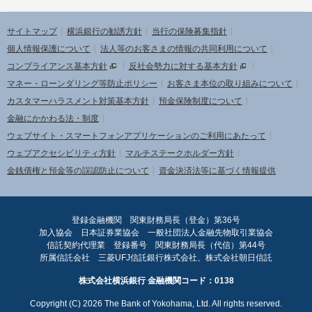
サイトマップ
横浜銀行の勧誘方針
当行の保険募集指針
個人情報保護について
法人等のお客さまの情報の共同利用について
コンプライアンス基本方針
反社会勢力に対する基本方針
マネー・ローンダリング等防止ポリシー
お客さま本位の取り組みについて
カスタマーハラスメント対策基本方針
預金保険制度について
金融にかかわる法・制度
ウェブサイト・スマートフォンアプリケーションのご利用にあたって
ウェブアクセシビリティ方針
マルチステークホルダー方針
金銭債権と預金等の誤認防止について
資金決済法等に基づく情報提供
登録金融機関 関東財務局長（登金）第36号
加入協会 日本証券業協会 一般社団法人金融先物取引業協会
信託契約代理業 登録番号 関東財務局長（代信）第44号
所属信託会社 三菱UFJ信託銀行株式会社、株式会社朝日信託
株式会社横浜銀行 金融機関コード：0138
Copyright (C)
2026
The Bank of Yokohama, Ltd. All rights reserved.