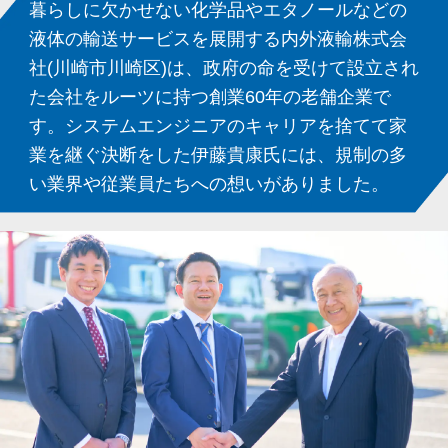
暮らしに欠かせない化学品やエタノールなどの
液体の
輸送サービスを展開する内外液輸株式会
社
(川崎市川崎区)は、政府の命を受けて設立され
た会社を
ルーツに持つ創業60年の老舗企業で
す。
システムエンジニアのキャリアを捨てて家
業を
継ぐ決断をした伊藤貴康氏には、
規制の多
い業界や従業員たちへの
想いがありました。