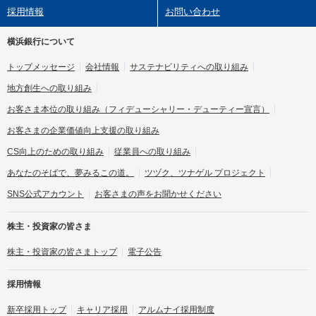
採用情報
お問い合わせ
横浜銀行について
トップメッセージ
会社情報
サステナビリティへの取り組み
地方創生への取り組み
お客さま本位の取り組み
（フィデューシャリー・デューティー宣言）
お客さまの企業価値向上支援の取り組み
CS向上のための取り組み
従業員への取り組み
あなたのそばで、夢みるこの道。
ツヅク、ツナゲル プロジェクト
SNS公式アカウント
お客さまの声をお聞かせください
株主・投資家の皆さま
株主・投資家の皆さまトップ
電子公告
採用情報
新卒採用トップ
キャリア採用
アルムナイ採用制度