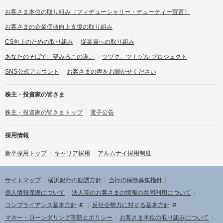
お客さま本位の取り組み
（フィデューシャリー・デューティー宣言）
お客さまの企業価値向上支援の取り組み
CS向上のための取り組み
従業員への取り組み
あなたのそばで、夢みるこの道。
ツヅク、ツナゲル プロジェクト
SNS公式アカウント
お客さまの声をお聞かせください
株主・投資家の皆さま
株主・投資家の皆さまトップ
電子公告
採用情報
新卒採用トップ
キャリア採用
アルムナイ採用制度
サイトマップ
横浜銀行の勧誘方針
当行の保険募集指針
個人情報保護について
法人等のお客さまの情報の共同利用について
コンプライアンス基本方針
反社会勢力に対する基本方針
マネー・ローンダリング等防止ポリシー
お客さま本位の取り組みについて