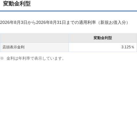
変動⾦利型
2026年8月3日から2026年8月31日までの適用利率（新規お借入分）
変動⾦利型
店頭表⽰⾦利
3.125％
※
金利は年利率で表示しています。